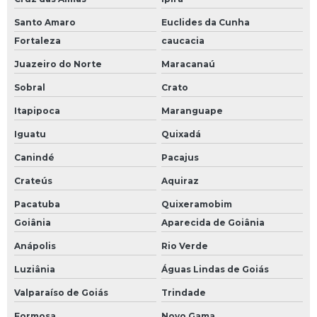
Santo Amaro
Euclides da Cunha
Fortaleza
caucacia
Juazeiro do Norte
Maracanaú
Sobral
Crato
Itapipoca
Maranguape
Iguatu
Quixadá
Canindé
Pacajus
Crateús
Aquiraz
Pacatuba
Quixeramobim
Goiânia
Aparecida de Goiânia
Anápolis
Rio Verde
Luziânia
Águas Lindas de Goiás
Valparaíso de Goiás
Trindade
Formosa
Novo Gama