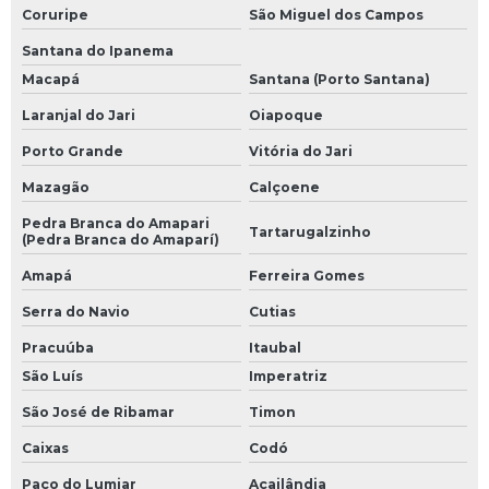
Coruripe
São Miguel dos Campos
Santana do Ipanema
Macapá
Santana (Porto Santana)
Laranjal do Jari
Oiapoque
Porto Grande
Vitória do Jari
Mazagão
Calçoene
Pedra Branca do Amapari
Tartarugalzinho
(Pedra Branca do Amaparí)
Amapá
Ferreira Gomes
Serra do Navio
Cutias
Pracuúba
Itaubal
São Luís
Imperatriz
São José de Ribamar
Timon
Caixas
Codó
Paço do Lumiar
Açailândia