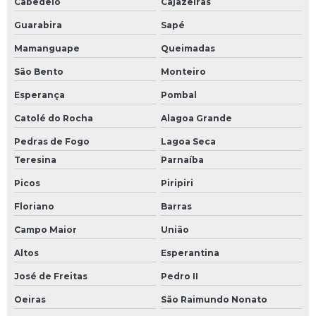
Cabedelo
Cajazeiras
Guarabira
Sapé
Mamanguape
Queimadas
São Bento
Monteiro
Esperança
Pombal
Catolé do Rocha
Alagoa Grande
Pedras de Fogo
Lagoa Seca
Teresina
Parnaíba
Picos
Piripiri
Floriano
Barras
Campo Maior
União
Altos
Esperantina
José de Freitas
Pedro II
Oeiras
São Raimundo Nonato