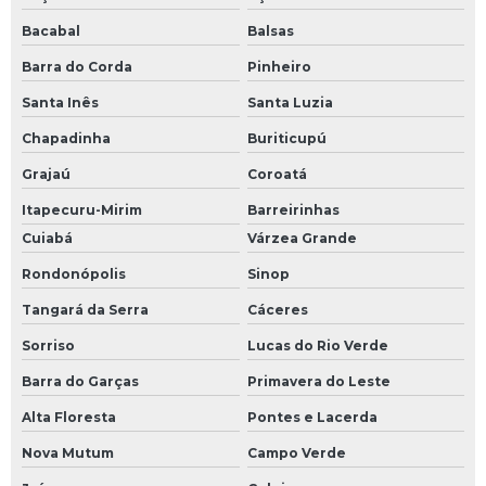
Bacabal
Balsas
Barra do Corda
Pinheiro
Santa Inês
Santa Luzia
Chapadinha
Buriticupú
Grajaú
Coroatá
Itapecuru-Mirim
Barreirinhas
Cuiabá
Várzea Grande
Rondonópolis
Sinop
Tangará da Serra
Cáceres
Sorriso
Lucas do Rio Verde
Barra do Garças
Primavera do Leste
Alta Floresta
Pontes e Lacerda
Nova Mutum
Campo Verde