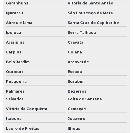
Garanhuns
Vitória de Santo Antão
Igarassu
São Lourenço da Mata
Abreu e Lima
Santa Cruz do Capibaribe
Ipojuca
Serra Talhada
Araripina
Gravatá
Carpina
Goiana
Belo Jardim
Arcoverde
Ouricuri
Escada
Pesqueira
Surubim
Palmares
Bezerros
Salvador
Feira de Santana
Vitória da Conquista
Camaçari
Itabuna
Juazeiro
Lauro de Freitas
Ilhéus