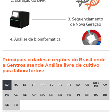
Principais cidades e regiões do Brasil onde
a Gentros atende Análise livre de cultivo
para laboratórios:
GO e
RJ
MG
ES
SP
PR
SC
RS
PE
BA
CE
AM
DF
PA
AC
AL
AP
MA
MT
MS
PB
PI
RN
RO
RR
SE
TO