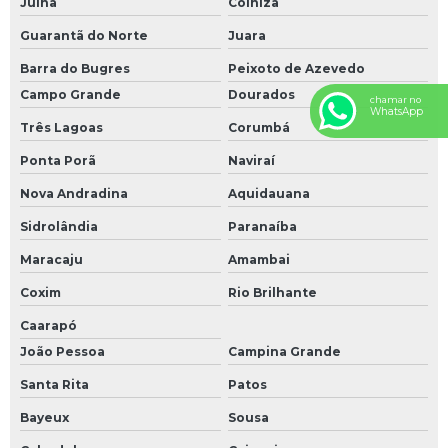
Juína
Colniza
Guarantã do Norte
Juara
Barra do Bugres
Peixoto de Azevedo
Campo Grande
Dourados
chamar no
WhatsApp
Três Lagoas
Corumbá
Ponta Porã
Naviraí
Nova Andradina
Aquidauana
Sidrolândia
Paranaíba
Maracaju
Amambai
Coxim
Rio Brilhante
Caarapó
João Pessoa
Campina Grande
Santa Rita
Patos
Bayeux
Sousa