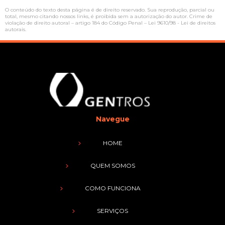
O conteúdo do texto desta página é de direito reservado. Sua reprodução, parcial ou
total, mesmo citando nossos links, é proibida sem a autorização do autor. Crime de
violação de direito autoral – artigo 184 do Código Penal –
Lei 9610/98 - Lei de direitos
autorais
.
Navegue
HOME
QUEM SOMOS
COMO FUNCIONA
SERVIÇOS