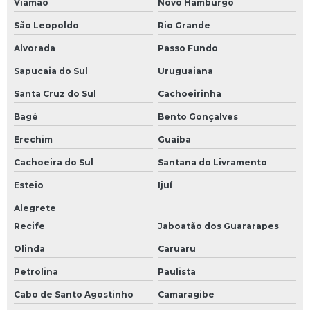
Viamão
Novo Hamburgo
São Leopoldo
Rio Grande
Alvorada
Passo Fundo
Sapucaia do Sul
Uruguaiana
Santa Cruz do Sul
Cachoeirinha
Bagé
Bento Gonçalves
Erechim
Guaíba
Cachoeira do Sul
Santana do Livramento
Esteio
Ijuí
Alegrete
Recife
Jaboatão dos Guararapes
Olinda
Caruaru
Petrolina
Paulista
Cabo de Santo Agostinho
Camaragibe