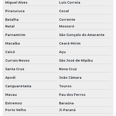
Miguel Alves
Luís Correia
Piracuruca
Cocal
Batalha
Corrente
Natal
Mossoró
Parnamirim
São Gonçalo do Amarante
Macaíba
Ceará-Mirim
Caicó
Açu
Currais Novos
São José de Mipibu
Santa Cruz
Nova Cruz
Apodi
João Câmara
Canguaretama
Touros
Macau
Pau dos Ferros
Extremoz
Baraúna
Porto Velho
Ji-Paraná