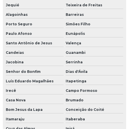
Jequié
Teixeira de Freitas
Alagoinhas
Barreiras
Porto Seguro
Simões Filho
Paulo Afonso
Eunápolis
Santo Antônio de Jesus
Valença
Candeias
Guanambi
Jacobina
Serrinha
Senhor do Bonfim
Dias d'Ávila
Luís Eduardo Magalhães
Itapetinga
Irecê
Campo Formoso
Casa Nova
Brumado
Bom Jesus da Lapa
Conceição do Coité
Itamaraju
Itaberaba
Cruz das Almas
Ipirá