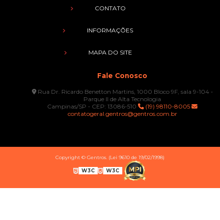
CONTATO
INFORMAÇÕES
MAPA DO SITE
Fale Conosco
Rua Dr. Ricardo Benetton Martins, 1000 Bloco 9F, sala 9-104 -
Parque II de Alta Tecnologia
Campinas/SP - CEP: 13086-510
(19) 98110-8005
contatogeral.gentros@gentros.com.br
Copyright © Gentros. (Lei 9610 de 19/02/1998)
W3C
W3C