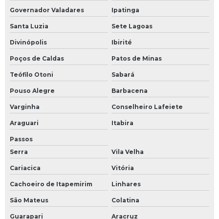
Governador Valadares
Ipatinga
Santa Luzia
Sete Lagoas
Divinópolis
Ibirité
Poços de Caldas
Patos de Minas
Teófilo Otoni
Sabará
Pouso Alegre
Barbacena
Varginha
Conselheiro Lafeiete
Araguari
Itabira
Passos
Serra
Vila Velha
Cariacica
Vitória
Cachoeiro de Itapemirim
Linhares
São Mateus
Colatina
Guarapari
Aracruz