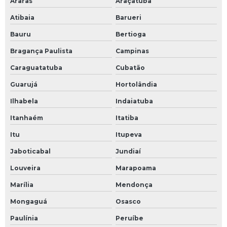
Araras
Araçatuba
Atibaia
Barueri
Bauru
Bertioga
Bragança Paulista
Campinas
Caraguatatuba
Cubatão
Guarujá
Hortolândia
Ilhabela
Indaiatuba
Itanhaém
Itatiba
Itu
Itupeva
Jaboticabal
Jundiaí
Louveira
Marapoama
Marília
Mendonça
Mongaguá
Osasco
Paulínia
Peruíbe