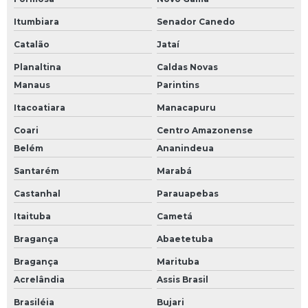
Itumbiara
Senador Canedo
Catalão
Jataí
Planaltina
Caldas Novas
Manaus
Parintins
Itacoatiara
Manacapuru
Coari
Centro Amazonense
Belém
Ananindeua
Santarém
Marabá
Castanhal
Parauapebas
Itaituba
Cametá
Bragança
Abaetetuba
Bragança
Marituba
Acrelândia
Assis Brasil
Brasiléia
Bujari