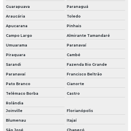
Guarapuava
Paranaguá
Araucária
Toledo
Apucarana
Pinhais
Campo Largo
Almirante Tamandaré
Umuarama
Paranavaí
Piraquara
Cambé
Sarandi
Fazenda Rio Grande
Paranavaí
Francisco Beltrão
Pato Branco
Cianorte
Telêmaco Borba
Castro
Rolândia
Joinville
Florianópolis
Blumenau
Itajaí
São José
Chapecó