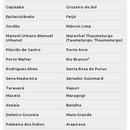
Capixaba
Cruzeiro do Sul
Epitaciolândia
Feijó
Jordão
Mâncio Lima
Manoel Urbano (Manuel
Marechal Thaumaturgo
Urbano)
(Taumaturgo, Thaumaturgo)
Plácido de Castro
Porto Acre
Porto Walter
Rio Branco*
Rodrigues Alves
Santa Rosa do Purus
Sena Madureira
Senador Guiomard
Tarauacá
Xapuri
Maceió
Maragogi
Atalaia
Batalha
Delmiro Gouveia
Mata Grande
Palmeira dos Índios
Arapiraca