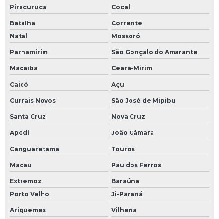
Piracuruca
Cocal
Batalha
Corrente
Natal
Mossoró
Parnamirim
São Gonçalo do Amarante
Macaíba
Ceará-Mirim
Caicó
Açu
Currais Novos
São José de Mipibu
Santa Cruz
Nova Cruz
Apodi
João Câmara
Canguaretama
Touros
Macau
Pau dos Ferros
Extremoz
Baraúna
Porto Velho
Ji-Paraná
Ariquemes
Vilhena