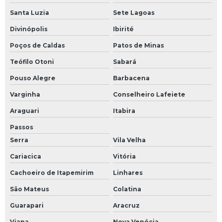
Santa Luzia
Sete Lagoas
Divinópolis
Ibirité
Poços de Caldas
Patos de Minas
Teófilo Otoni
Sabará
Pouso Alegre
Barbacena
Varginha
Conselheiro Lafeiete
Araguari
Itabira
Passos
Serra
Vila Velha
Cariacica
Vitória
Cachoeiro de Itapemirim
Linhares
São Mateus
Colatina
Guarapari
Aracruz
Viana
Nova Venécia