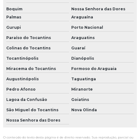
Boquim
Nossa Senhora das Dores
Palmas
Araguaína
Gurupi
Porto Nacional
Paraíso do Tocantins
Araguatins
Colinas do Tocantins
Guaraí
Tocantinópolis
Dianópolis
Miracema do Tocantins
Formoso do Araguaia
Augustinópolis
Taguatinga
Pedro Afonso
Miranorte
Lagoa da Confusão
Goiatins
São Miguel do Tocantins
Nova Olinda
Nossa Senhora das Dores
O conteúdo do texto desta página é de direito reservado. Sua reprodução, parcial ou