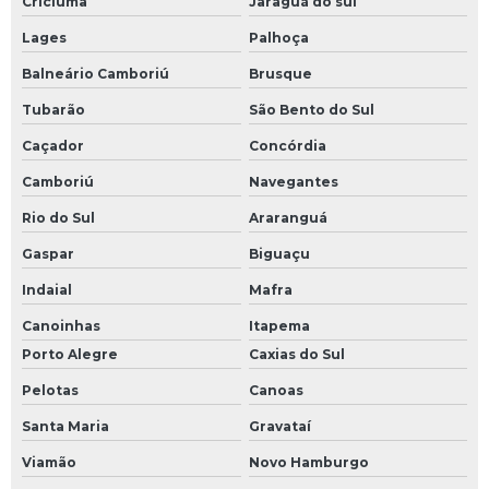
Criciúma
Jaraguá do sul
Lages
Palhoça
Balneário Camboriú
Brusque
Tubarão
São Bento do Sul
Caçador
Concórdia
Camboriú
Navegantes
Rio do Sul
Araranguá
Gaspar
Biguaçu
Indaial
Mafra
Canoinhas
Itapema
Porto Alegre
Caxias do Sul
Pelotas
Canoas
Santa Maria
Gravataí
Viamão
Novo Hamburgo