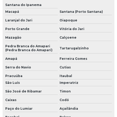
Santana do Ipanema
Macapá
Santana (Porto Santana)
Laranjal do Jari
Oiapoque
Porto Grande
Vitória do Jari
Mazagão
Calçoene
Pedra Branca do Amapari
Tartarugalzinho
(Pedra Branca do Amaparí)
Amapá
Ferreira Gomes
Serra do Navio
Cutias
Pracuúba
Itaubal
São Luís
Imperatriz
São José de Ribamar
Timon
Caixas
Codó
Paço do Lumiar
Açailândia