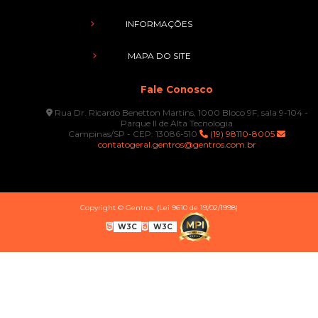
INFORMAÇÕES
MAPA DO SITE
Fale Conosco
Rua Dr. Ricardo Benetton Martins, 1000 Bloco 9F, sala 9-104 -
Parque II de Alta Tecnologia
Campinas/SP - CEP: 13086-510
(19) 98110-8005
contatogeral.gentros@gentros.com.br
Copyright © Gentros. (Lei 9610 de 19/02/1998)
W3C
W3C