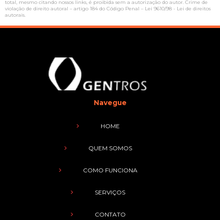
total, mesmo citando nossos links, é proibida sem a autorização do autor. Crime de
violação de direito autoral – artigo 184 do Código Penal –
Lei 9610/98 - Lei de direitos
autorais
.
Navegue
HOME
QUEM SOMOS
COMO FUNCIONA
SERVIÇOS
CONTATO