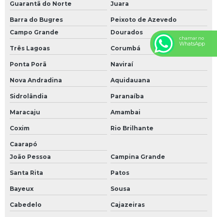
Guarantã do Norte
Juara
Barra do Bugres
Peixoto de Azevedo
Campo Grande
Dourados
chamar no
WhatsApp
Três Lagoas
Corumbá
Ponta Porã
Naviraí
Nova Andradina
Aquidauana
Sidrolândia
Paranaíba
Maracaju
Amambai
Coxim
Rio Brilhante
Caarapó
João Pessoa
Campina Grande
Santa Rita
Patos
Bayeux
Sousa
Cabedelo
Cajazeiras