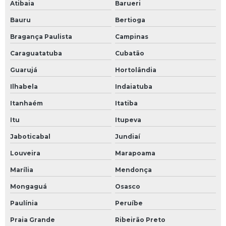
Atibaia
Barueri
Bauru
Bertioga
Bragança Paulista
Campinas
Caraguatatuba
Cubatão
Guarujá
Hortolândia
Ilhabela
Indaiatuba
Itanhaém
Itatiba
Itu
Itupeva
Jaboticabal
Jundiaí
Louveira
Marapoama
Marília
Mendonça
Mongaguá
Osasco
Paulínia
Peruíbe
Praia Grande
Ribeirão Preto