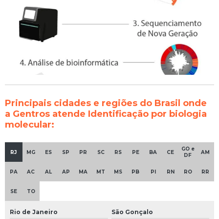
Principais cidades e regiões do Brasil onde
a Gentros atende Identificação por biologia
molecular:
GO e
RJ
MG
ES
SP
PR
SC
RS
PE
BA
CE
AM
DF
PA
AC
AL
AP
MA
MT
MS
PB
PI
RN
RO
RR
SE
TO
Rio de Janeiro
São Gonçalo