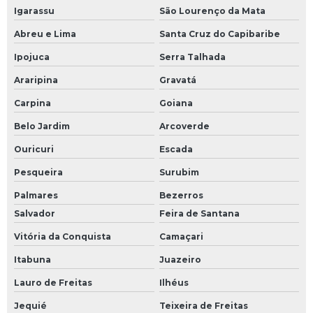
Igarassu
São Lourenço da Mata
Abreu e Lima
Santa Cruz do Capibaribe
Ipojuca
Serra Talhada
Araripina
Gravatá
Carpina
Goiana
Belo Jardim
Arcoverde
Ouricuri
Escada
Pesqueira
Surubim
Palmares
Bezerros
Salvador
Feira de Santana
Vitória da Conquista
Camaçari
Itabuna
Juazeiro
Lauro de Freitas
Ilhéus
Jequié
Teixeira de Freitas