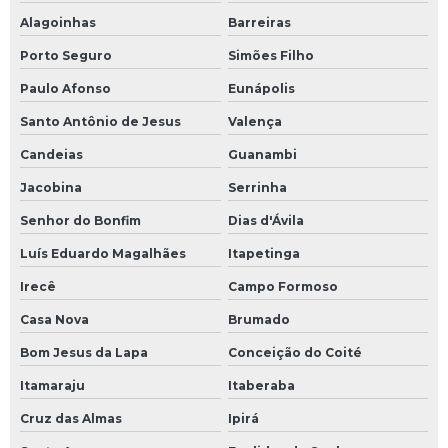
Alagoinhas
Barreiras
Porto Seguro
Simões Filho
Paulo Afonso
Eunápolis
Santo Antônio de Jesus
Valença
Candeias
Guanambi
Jacobina
Serrinha
Senhor do Bonfim
Dias d'Ávila
Luís Eduardo Magalhães
Itapetinga
Irecê
Campo Formoso
Casa Nova
Brumado
Bom Jesus da Lapa
Conceição do Coité
Itamaraju
Itaberaba
Cruz das Almas
Ipirá