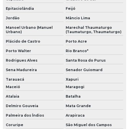
Epitaciolândia
Feijó
Jordão
Mâncio Lima
Manoel Urbano (Manuel
Marechal Thaumaturgo
Urbano)
(Taumaturgo, Thaumaturgo)
Plácido de Castro
Porto Acre
Porto Walter
Rio Branco*
Rodrigues Alves
Santa Rosa do Purus
Sena Madureira
Senador Guiomard
Tarauacá
Xapuri
Maceió
Maragogi
Atalaia
Batalha
Delmiro Gouveia
Mata Grande
Palmeira dos Índios
Arapiraca
Coruripe
São Miguel dos Campos