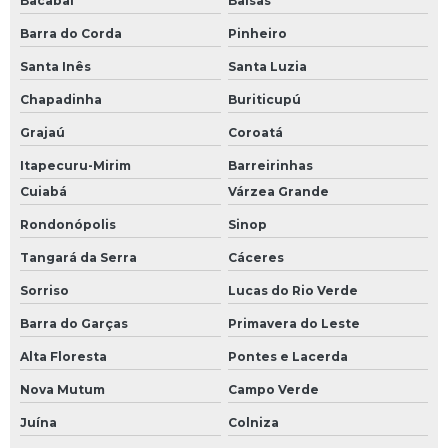
Bacabal
Balsas
Barra do Corda
Pinheiro
Santa Inês
Santa Luzia
Chapadinha
Buriticupú
Grajaú
Coroatá
Itapecuru-Mirim
Barreirinhas
Cuiabá
Várzea Grande
Rondonópolis
Sinop
Tangará da Serra
Cáceres
Sorriso
Lucas do Rio Verde
Barra do Garças
Primavera do Leste
Alta Floresta
Pontes e Lacerda
Nova Mutum
Campo Verde
Juína
Colniza