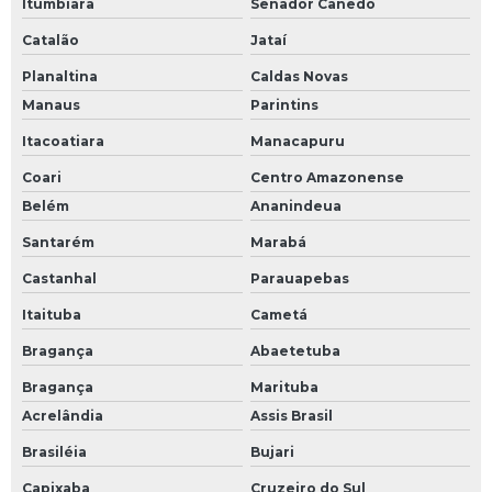
Itumbiara
Senador Canedo
Catalão
Jataí
Planaltina
Caldas Novas
Manaus
Parintins
Itacoatiara
Manacapuru
Coari
Centro Amazonense
Belém
Ananindeua
Santarém
Marabá
Castanhal
Parauapebas
Itaituba
Cametá
Bragança
Abaetetuba
Bragança
Marituba
Acrelândia
Assis Brasil
Brasiléia
Bujari
Capixaba
Cruzeiro do Sul