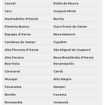
Cacoal
Rolim de Moura
Jaru
Guajará-Mirim
Machadinho d'Oeste
Buritis
Pimenta Bueno
Ouro Preto do Oeste
Espigão d'Oeste
Nova Mamoré
Candeias do Jamari
Cujubim
Alta Floresta d'Oeste
São Miguel do Guaporé
Alto Paraíso
Nova Brasilândia d'Oeste
Boa Vista
Rorainópolis
Caracaraí
Cantá
Mucajaí
Alto Alegre
Pacaraima
Amajari
Bonfim
Iracema
Normandia
Uiramutã