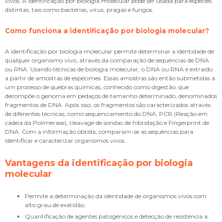
vivos. A
identificação por biologia molecular
pode ser usada para espécies
distintas, tais como bactérias, vírus, pragas e fungos.
Como funciona a
identificação por biologia molecular
?
A
identificação por biologia molecular
permite determinar a identidade de
qualquer organismo vivo, através da comparação de sequências de DNA
ou RNA. Usando técnicas de biologia molecular, o DNA ou RNA é extraído
a partir de amostras de espécimes. Essas amostras são então submetidas a
um processo de quebras químicas, conhecido como digestão, que
decompõe o genoma em pedaços de tamanho determinado, denominados
fragmentos de DNA. Após isso, os fragmentos são caracterizados através
de diferentes técnicas, como sequenciamento do DNA, PCR (Reação em
cadeia da Polimerase), cleavage de sondas de hibridação e Fingerprint de
DNA. Com a informação obtida, comparam-se as sequências para
identificar e caracterizar organismos vivos.
Vantagens da
identificação por biologia
molecular
Permite a determinação da identidade de organismos vivos com
alto grau de exatidão.
Quantificação de agentes patogênicos e detecção de resistência a