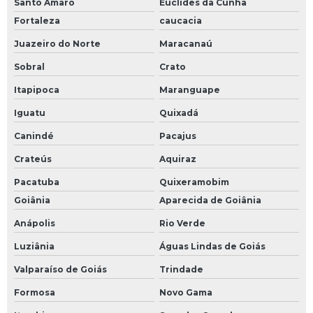
Santo Amaro
Euclides da Cunha
Fortaleza
caucacia
Juazeiro do Norte
Maracanaú
Sobral
Crato
Itapipoca
Maranguape
Iguatu
Quixadá
Canindé
Pacajus
Crateús
Aquiraz
Pacatuba
Quixeramobim
Goiânia
Aparecida de Goiânia
Anápolis
Rio Verde
Luziânia
Águas Lindas de Goiás
Valparaíso de Goiás
Trindade
Formosa
Novo Gama