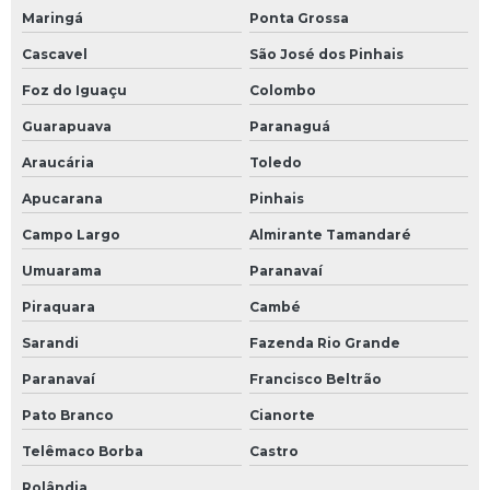
Maringá
Ponta Grossa
Cascavel
São José dos Pinhais
Foz do Iguaçu
Colombo
Guarapuava
Paranaguá
Araucária
Toledo
Apucarana
Pinhais
Campo Largo
Almirante Tamandaré
Umuarama
Paranavaí
Piraquara
Cambé
Sarandi
Fazenda Rio Grande
Paranavaí
Francisco Beltrão
Pato Branco
Cianorte
Telêmaco Borba
Castro
Rolândia