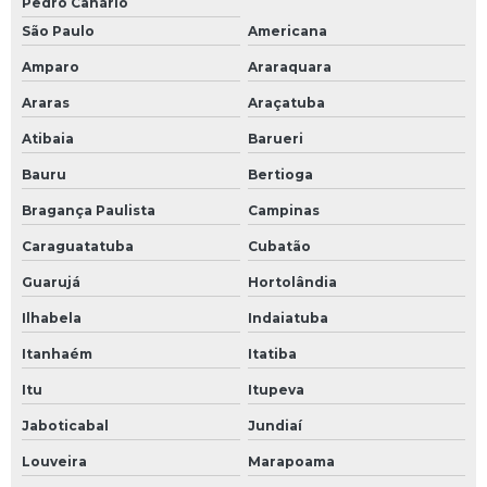
Pedro Canário
São Paulo
Americana
Amparo
Araraquara
Araras
Araçatuba
Atibaia
Barueri
Bauru
Bertioga
Bragança Paulista
Campinas
Caraguatatuba
Cubatão
Guarujá
Hortolândia
Ilhabela
Indaiatuba
Itanhaém
Itatiba
Itu
Itupeva
Jaboticabal
Jundiaí
Louveira
Marapoama