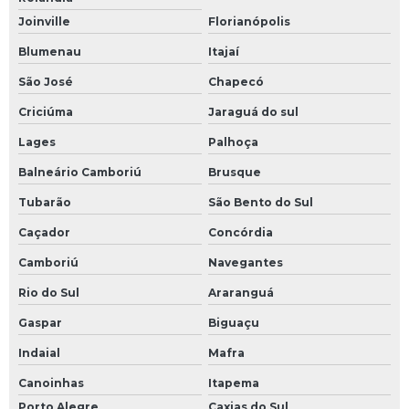
Joinville
Florianópolis
Blumenau
Itajaí
São José
Chapecó
Criciúma
Jaraguá do sul
Lages
Palhoça
Balneário Camboriú
Brusque
Tubarão
São Bento do Sul
Caçador
Concórdia
Camboriú
Navegantes
Rio do Sul
Araranguá
Gaspar
Biguaçu
Indaial
Mafra
Canoinhas
Itapema
Porto Alegre
Caxias do Sul