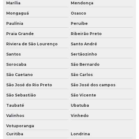
Marília
Mendonça
Mongaguá
Osasco
Paulínia
Peruíbe
Praia Grande
Ribeirão Preto
Riviera de São Lourenço
Santo André
Santos
Sertãozinho
Sorocaba
São Bernardo
São Caetano
São Carlos
São José do Rio Preto
São José dos campos
São Sebastião
São Vicente
Taubaté
Ubatuba
Valinhos
Vinhedo
Votuporanga
Curitiba
Londrina