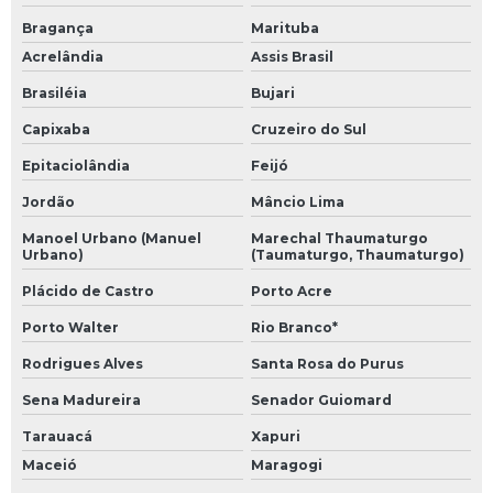
Bragança
Marituba
Acrelândia
Assis Brasil
Brasiléia
Bujari
Capixaba
Cruzeiro do Sul
Epitaciolândia
Feijó
Jordão
Mâncio Lima
Manoel Urbano (Manuel
Marechal Thaumaturgo
Urbano)
(Taumaturgo, Thaumaturgo)
Plácido de Castro
Porto Acre
Porto Walter
Rio Branco*
Rodrigues Alves
Santa Rosa do Purus
Sena Madureira
Senador Guiomard
Tarauacá
Xapuri
Maceió
Maragogi