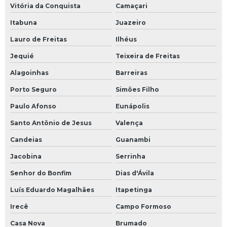
Vitória da Conquista
Camaçari
Itabuna
Juazeiro
Lauro de Freitas
Ilhéus
Jequié
Teixeira de Freitas
Alagoinhas
Barreiras
Porto Seguro
Simões Filho
Paulo Afonso
Eunápolis
Santo Antônio de Jesus
Valença
Candeias
Guanambi
Jacobina
Serrinha
Senhor do Bonfim
Dias d'Ávila
Luís Eduardo Magalhães
Itapetinga
Irecê
Campo Formoso
Casa Nova
Brumado