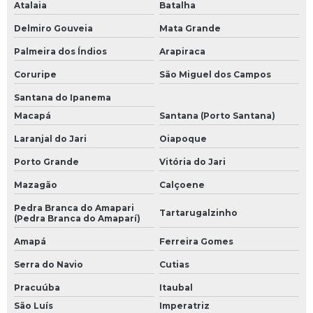
Atalaia
Batalha
Delmiro Gouveia
Mata Grande
Palmeira dos Índios
Arapiraca
Coruripe
São Miguel dos Campos
Santana do Ipanema
Macapá
Santana (Porto Santana)
Laranjal do Jari
Oiapoque
Porto Grande
Vitória do Jari
Mazagão
Calçoene
Pedra Branca do Amapari
Tartarugalzinho
(Pedra Branca do Amaparí)
Amapá
Ferreira Gomes
Serra do Navio
Cutias
Pracuúba
Itaubal
São Luís
Imperatriz