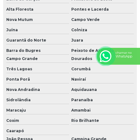
Alta Floresta
Pontes e Lacerda
Nova Mutum
Campo Verde
Juína
Colniza
Guarantã do Norte
Juara
Barra do Bugres
Peixoto de Azevedo
chamar no
WhatsApp
Campo Grande
Dourados
Três Lagoas
Corumbá
Ponta Porã
Naviraí
Nova Andradina
Aquidauana
Sidrolândia
Paranaíba
Maracaju
Amambai
Coxim
Rio Brilhante
Caarapó
João Pessoa
Campina Grande