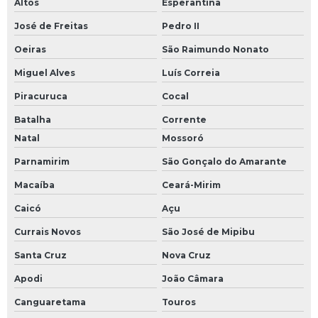
Altos
Esperantina
José de Freitas
Pedro II
Oeiras
São Raimundo Nonato
Miguel Alves
Luís Correia
Piracuruca
Cocal
Batalha
Corrente
Natal
Mossoró
Parnamirim
São Gonçalo do Amarante
Macaíba
Ceará-Mirim
Caicó
Açu
Currais Novos
São José de Mipibu
Santa Cruz
Nova Cruz
Apodi
João Câmara
Canguaretama
Touros