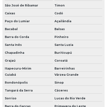
São José de Ribamar
Timon
Caixas
Codó
Paço do Lumiar
Açailândia
Bacabal
Balsas
Barra do Corda
Pinheiro
Santa Inês
Santa Luzia
Chapadinha
Buriticupú
Grajaú
Coroatá
Itapecuru-Mirim
Barreirinhas
Cuiabá
Várzea Grande
Rondonópolis
Sinop
Tangará da Serra
Cáceres
Sorriso
Lucas do Rio Verde
Barra do Garças
Primavera do Leste