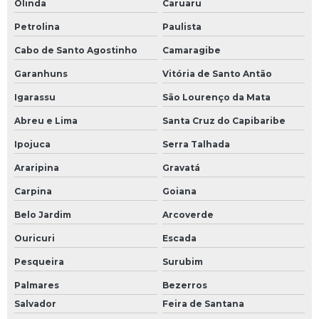
Olinda
Caruaru
Petrolina
Paulista
Cabo de Santo Agostinho
Camaragibe
Garanhuns
Vitória de Santo Antão
Igarassu
São Lourenço da Mata
Abreu e Lima
Santa Cruz do Capibaribe
Ipojuca
Serra Talhada
Araripina
Gravatá
Carpina
Goiana
Belo Jardim
Arcoverde
Ouricuri
Escada
Pesqueira
Surubim
Palmares
Bezerros
Salvador
Feira de Santana