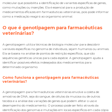
molecular que possibilita a identificação de variantes específicas de genes,
como mutações ou inserções. Ela é essencial para a produção de
medicamentos eficazes em farmacêuticas veterinárias, pois pode informar
como a medicação reagirá ao organismo animal.
O que é
genotipagem para farmacêuticas
veterinárias
?
A genotipagem utiliza técnicas de biologia molecular para descobrir
variáveis específicas no genoma de indivíduos, sejam humanos ou animais.
Ela se baseia na análise de pontos de restrição específicos, que são
sequências genéticas únicas para cada espécie. A genotipagem ajuda a
identificar possíveis efeitos indesejados dos medicamentos para
determinado organismo.
Como funciona a
genotipagem para farmacêuticas
veterinárias
?
A
genotipagem para farmacêuticas veterinárias
envolve a coleta de
amostras de DNA, seja do sangue, de células da mucosa ou de outros
tecidos e a análise das variações de genes que podem afetar o uso e
desempenho do medicamento. O processo pode ser feito através da
identificação dos genomas e mutações em locais específicos em cada cópia