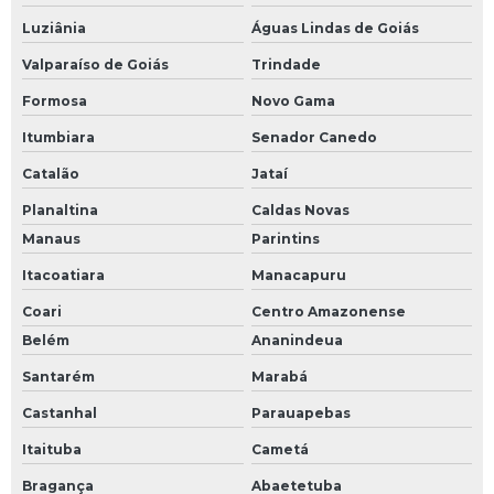
Luziânia
Águas Lindas de Goiás
Valparaíso de Goiás
Trindade
Formosa
Novo Gama
Itumbiara
Senador Canedo
Catalão
Jataí
Planaltina
Caldas Novas
Manaus
Parintins
Itacoatiara
Manacapuru
Coari
Centro Amazonense
Belém
Ananindeua
Santarém
Marabá
Castanhal
Parauapebas
Itaituba
Cametá
Bragança
Abaetetuba