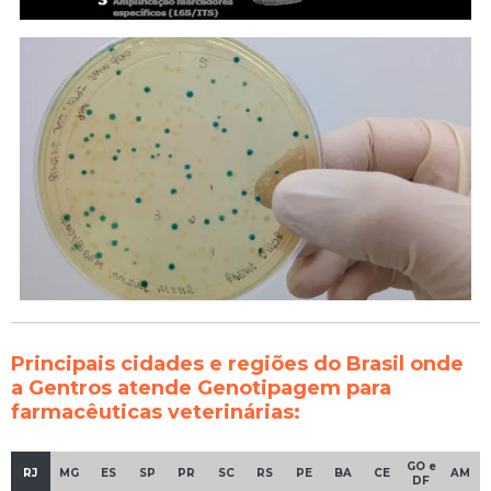
Principais cidades e regiões do Brasil onde
a Gentros atende Genotipagem para
farmacêuticas veterinárias:
GO e
RJ
MG
ES
SP
PR
SC
RS
PE
BA
CE
AM
DF