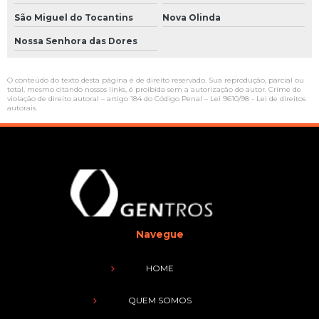
São Miguel do Tocantins
Nova Olinda
Nossa Senhora das Dores
O conteúdo do texto desta página é de direito reservado. Sua reprodução, parcial ou
total, mesmo citando nossos links, é proibida sem a autorização do autor. Crime de
violação de direito autoral – artigo 184 do Código Penal –
Lei 9610/98 - Lei de direitos
autorais
.
Navegue
HOME
QUEM SOMOS