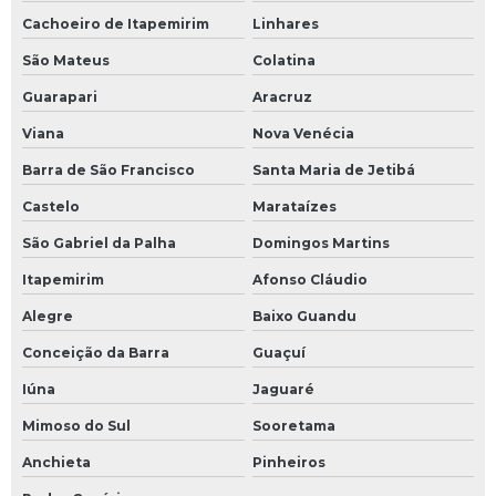
Cachoeiro de Itapemirim
Linhares
São Mateus
Colatina
Guarapari
Aracruz
Viana
Nova Venécia
Barra de São Francisco
Santa Maria de Jetibá
Castelo
Marataízes
São Gabriel da Palha
Domingos Martins
Itapemirim
Afonso Cláudio
Alegre
Baixo Guandu
Conceição da Barra
Guaçuí
Iúna
Jaguaré
Mimoso do Sul
Sooretama
Anchieta
Pinheiros